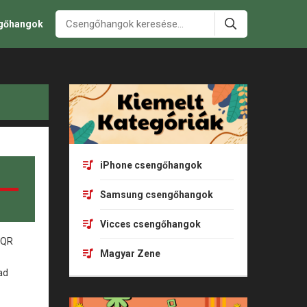
ngőhangok
iPhone csengőhangok
Samsung csengőhangok
Vicces csengőhangok
Magyar Zene