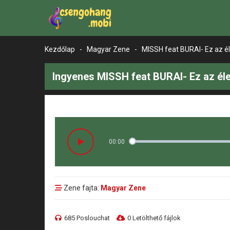
Kezdőlap
-
Magyar Zene
-
MISSH feat BURAI- Ez az é
Ingyenes MISSH feat BURAI- Ez az él
00:00
Zene fajta:
Magyar Zene
685 Poslouchat
0 Letölthető fájlok