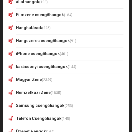
állathangok
(103)
Filmzene csengőhangok
(184)
Hanghatások
(225)
Hangszeres csengőhangok
(91)
iPhone csengőhangok
(401)
karácsonyi csengőhangok
(144)
Magyar Zene
(2349)
Nemzetközi Zene
(1835)
Samsung csengőhangok
(253)
Telefon Csengőhangok
(145)
Üzenet Hangok
(164)