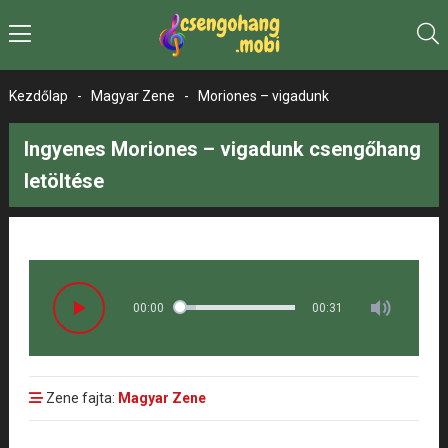
Kezdőlap
-
Magyar Zene
-
Moriones – vigadunk
Ingyenes Moriones – vigadunk csengőhang
letöltése
00:00
00:31
Zene fajta:
Magyar Zene