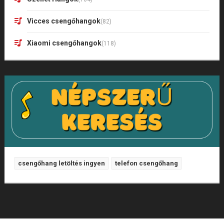
Vicces csengőhangok
(82)
Xiaomi csengőhangok
(118)
csengőhang letöltés ingyen
telefon csengőhang