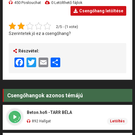
450 Poslouchat
0 Letölthető fájlok
Csengőhang letöltése
2/5 - (1 vote)
Szerintetek jó ez a csengőhang?
Részvétel:
Facebook
Twitter
Email
Share
Csengőhangok azonos témájú
Beton.hofi -TARR BÉLA
892 Hallgat
Letöltés