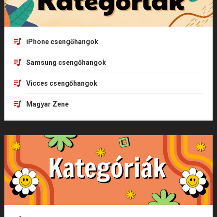
iPhone csengőhangok
Samsung csengőhangok
Vicces csengőhangok
Magyar Zene