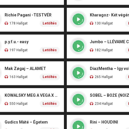
Richie Pagani -TESTVÉR
178 Hallgat
Letöltés
130 Hallgat
p.y.f.u.- easy
Jumbo – LLÉVAME 
197 Hallgat
Letöltés
182 Hallgat
Mak Zøgaj – ALAMET
DiazMentha – Igy vol
163 Hallgat
Letöltés
265 Hallgat
KOWALSKY MEG A VEGA X SZEBÉNYI DANI – CSÓNAK
550 Hallgat
Letöltés
234 Hallgat
Gudics Máté – Égetem
Rini – HOUDINI