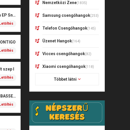
Nemzetközi Zene
(1835)
Kharagoz- Két végén EP Snitt
Samsung csengőhangok
(253)
Letöltés
Telefon Csengőhangok
(145)
Üzenet Hangok
(164)
CONTIGO
Letöltés
Vicces csengőhangok
(82)
Xiaomi csengőhangok
(118)
t szep I
Letöltés
Többet látni
SOBEL – BOŻE (NOIZBASSES REMIX)
Letöltés