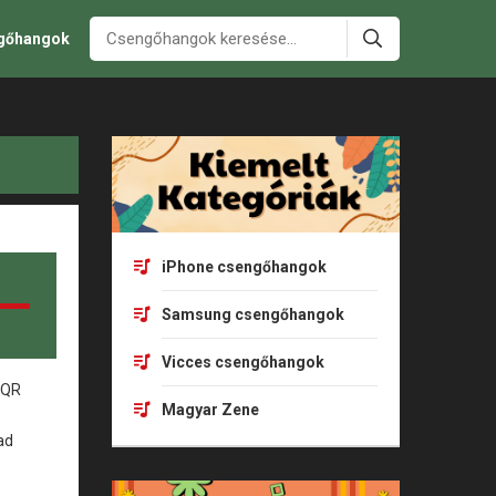
ngőhangok
iPhone csengőhangok
Samsung csengőhangok
Vicces csengőhangok
Magyar Zene