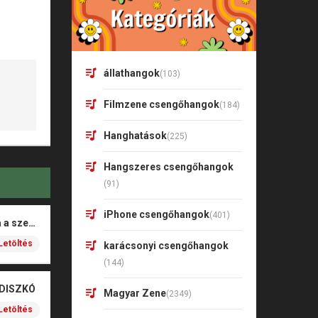
állathangok
(103)
Filmzene csengőhangok
(184)
Hanghatások
(225)
Hangszeres csengőhangok
(91)
iPhone csengőhangok
(401)
Rigó Mónika – Barna a szeme
Letöltés
karácsonyi csengőhangok
(144)
 DISZKÓ
Magyar Zene
(2349)
Letöltés