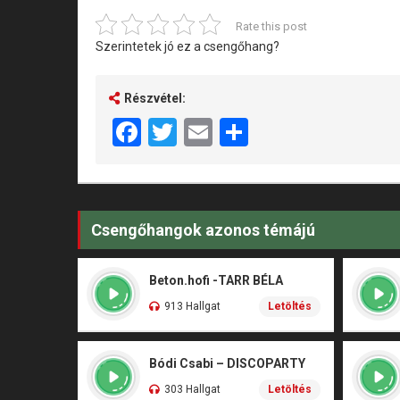
Rate this post
Szerintetek jó ez a csengőhang?
Részvétel:
Facebook
Twitter
Email
Share
Csengőhangok azonos témájú
Beton.hofi -TARR BÉLA
913 Hallgat
Letöltés
Bódi Csabi – DISCOPARTY
303 Hallgat
Letöltés