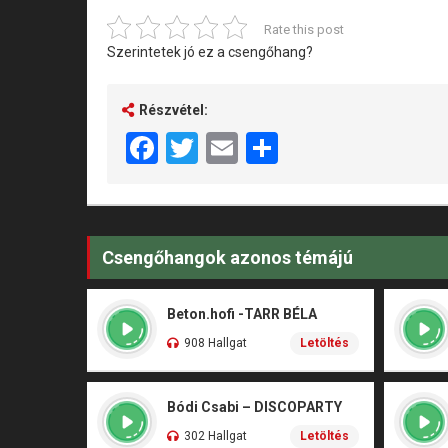
Rate this post
Szerintetek jó ez a csengőhang?
Részvétel:
Facebook
Twitter
Email
Share
Csengőhangok azonos témájú
Beton.hofi -TARR BÉLA
908 Hallgat
Letöltés
Bódi Csabi – DISCOPARTY
302 Hallgat
Letöltés