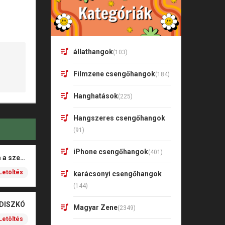
állathangok
(103)
Filmzene csengőhangok
(184)
Hanghatások
(225)
Hangszeres csengőhangok
(91)
iPhone csengőhangok
(401)
Rigó Mónika – Barna a szeme
Letöltés
karácsonyi csengőhangok
(144)
 DISZKÓ
Magyar Zene
(2349)
Letöltés