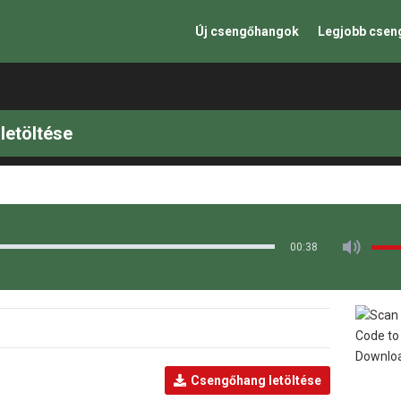
Új csengőhangok
Legjobb cse
letöltése
00:38
Csengőhang letöltése