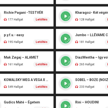
Richie Pagani -TESTVÉR
177 Hallgat
Letöltés
128 Hallgat
p.y.f.u.- easy
Jumbo – LLÉVAME 
195 Hallgat
Letöltés
181 Hallgat
Mak Zøgaj – ALAMET
DiazMentha – Igy vol
161 Hallgat
Letöltés
265 Hallgat
KOWALSKY MEG A VEGA X SZEBÉNYI DANI – CSÓNAK
549 Hallgat
Letöltés
233 Hallgat
Gudics Máté – Égetem
Rini – HOUDINI