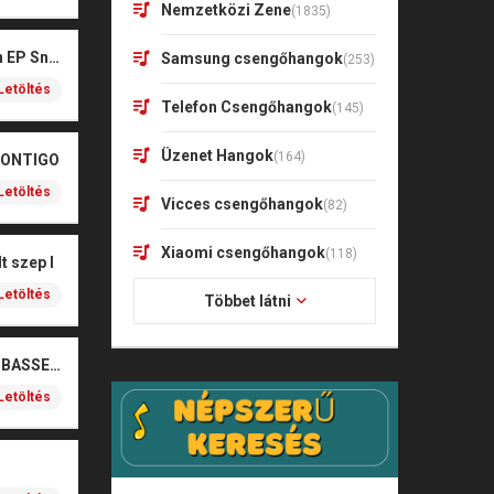
Nemzetközi Zene
(1835)
Kharagoz- Két végén EP Snitt
Samsung csengőhangok
(253)
Letöltés
Telefon Csengőhangok
(145)
Üzenet Hangok
(164)
CONTIGO
Letöltés
Vicces csengőhangok
(82)
Xiaomi csengőhangok
(118)
t szep I
Letöltés
Többet látni
SOBEL – BOŻE (NOIZBASSES REMIX)
Letöltés