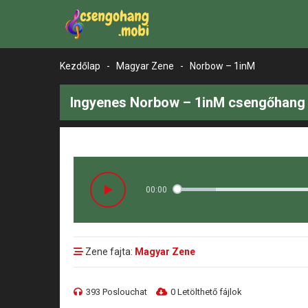
Kezdőlap
-
Magyar Zene
-
Norbow – 1inM
Ingyenes Norbow – 1inM csengőhang 
00:00
Zene fajta:
Magyar Zene
393 Poslouchat
0 Letölthető fájlok