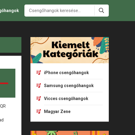
ngőhangok
iPhone csengőhangok
Samsung csengőhangok
Vicces csengőhangok
Magyar Zene