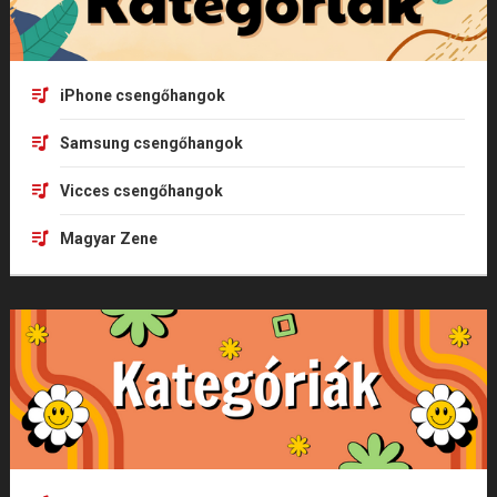
iPhone csengőhangok
Samsung csengőhangok
Vicces csengőhangok
Magyar Zene