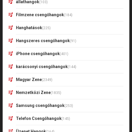
állathangok
(103)
Filmzene csengőhangok
(184)
Hanghatások
(225)
Hangszeres csengőhangok
(91)
iPhone csengőhangok
(401)
karácsonyi csengőhangok
(144)
Magyar Zene
(2349)
Nemzetközi Zene
(1835)
Samsung csengőhangok
(253)
Telefon Csengőhangok
(145)
Üzenet Hangok
(164)