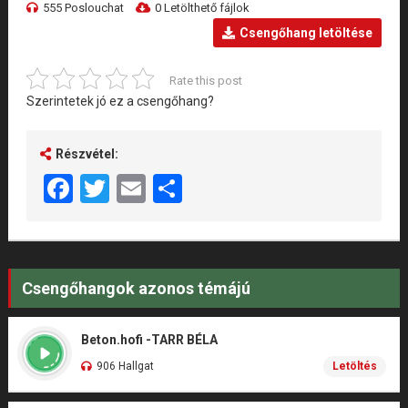
555 Poslouchat
0 Letölthető fájlok
Csengőhang letöltése
Rate this post
Szerintetek jó ez a csengőhang?
Részvétel:
Facebook
Twitter
Email
Share
Csengőhangok azonos témájú
Beton.hofi -TARR BÉLA
906 Hallgat
Letöltés