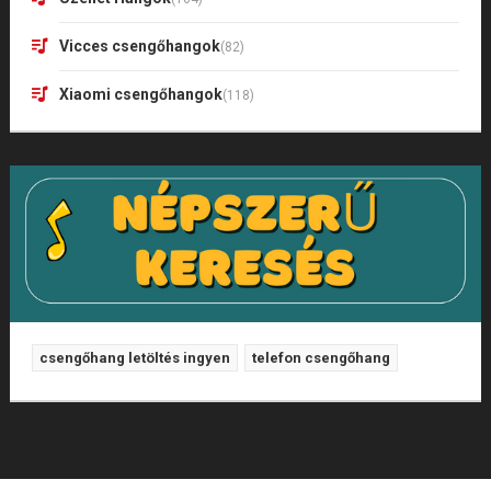
Vicces csengőhangok
(82)
Xiaomi csengőhangok
(118)
csengőhang letöltés ingyen
telefon csengőhang