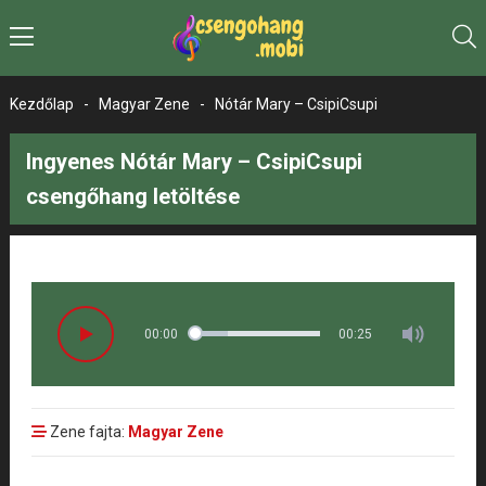
Kezdőlap
-
Magyar Zene
-
Nótár Mary – CsipiCsupi
Ingyenes Nótár Mary – CsipiCsupi
csengőhang letöltése
00:00
00:25
Zene fajta:
Magyar Zene