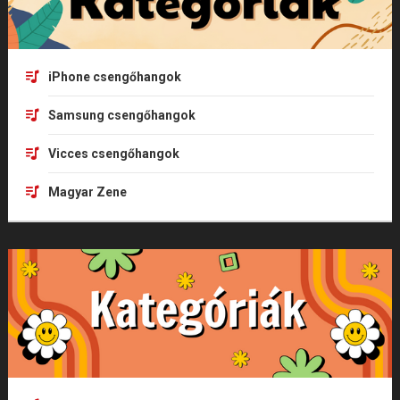
iPhone csengőhangok
Samsung csengőhangok
Vicces csengőhangok
Magyar Zene