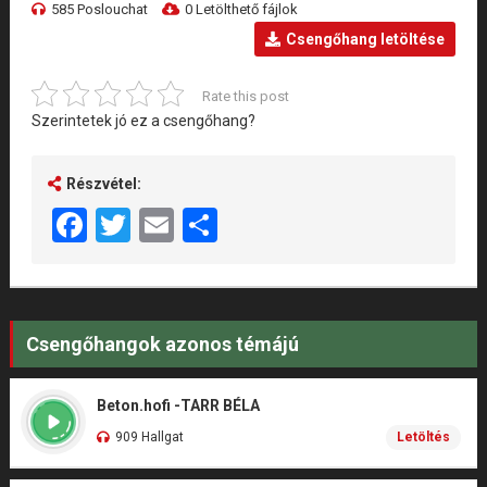
585 Poslouchat
0 Letölthető fájlok
Csengőhang letöltése
Rate this post
Szerintetek jó ez a csengőhang?
Részvétel:
Facebook
Twitter
Email
Share
Csengőhangok azonos témájú
Beton.hofi -TARR BÉLA
909 Hallgat
Letöltés