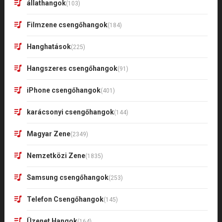
állathangok
(103)
Filmzene csengőhangok
(184)
Hanghatások
(225)
Hangszeres csengőhangok
(91)
iPhone csengőhangok
(401)
karácsonyi csengőhangok
(144)
Magyar Zene
(2349)
Nemzetközi Zene
(1835)
Samsung csengőhangok
(253)
Telefon Csengőhangok
(145)
Üzenet Hangok
(164)