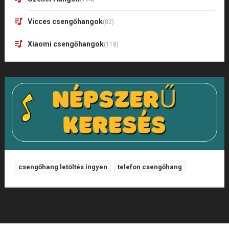
Vicces csengőhangok
(82)
Xiaomi csengőhangok
(118)
csengőhang letöltés ingyen
telefon csengőhang