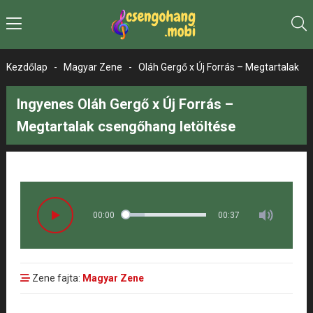
Kezdőlap
-
Magyar Zene
-
Oláh Gergő x Új Forrás – Megtartalak
Ingyenes Oláh Gergő x Új Forrás –
Megtartalak csengőhang letöltése
00:00
00:37
Zene fajta:
Magyar Zene