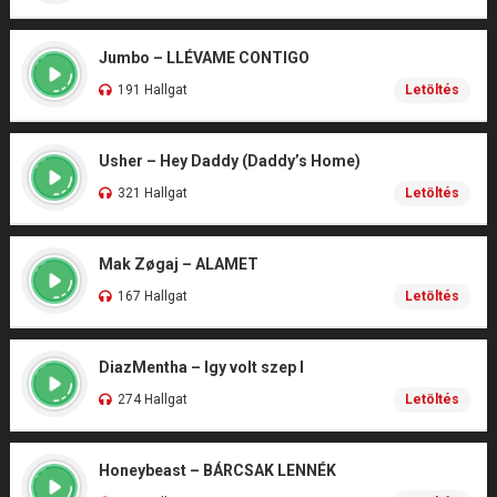
Jumbo – LLÉVAME CONTIGO
191 Hallgat
Letöltés
Usher – Hey Daddy (Daddy’s Home)
321 Hallgat
Letöltés
Mak Zøgaj – ALAMET
167 Hallgat
Letöltés
DiazMentha – Igy volt szep I
274 Hallgat
Letöltés
Honeybeast – BÁRCSAK LENNÉK