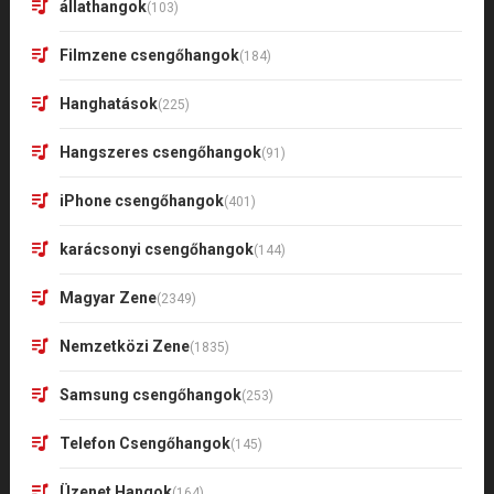
állathangok
(103)
Filmzene csengőhangok
(184)
Hanghatások
(225)
Hangszeres csengőhangok
(91)
iPhone csengőhangok
(401)
karácsonyi csengőhangok
(144)
Magyar Zene
(2349)
Nemzetközi Zene
(1835)
Samsung csengőhangok
(253)
Telefon Csengőhangok
(145)
Üzenet Hangok
(164)