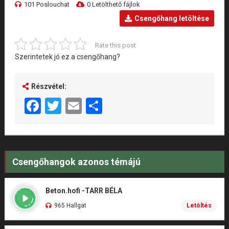
101 Poslouchat
0 Letölthető fájlok
Csengőhang letöltése
Rate this post
Szerintetek jó ez a csengőhang?
Részvétel:
Facebook
Twitter
Email
Share
Csengőhangok azonos témájú
Beton.hofi -TARR BÉLA
965 Hallgat
Letöltés