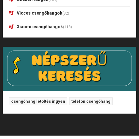
Vicces csengőhangok
(82)
Xiaomi csengőhangok
(118)
csengőhang letöltés ingyen
telefon csengőhang