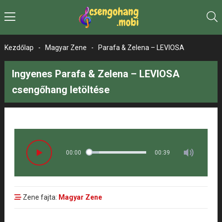
Kezdőlap
-
Magyar Zene
-
Parafa & Zelena – LEVIOSA
Ingyenes Parafa & Zelena – LEVIOSA
csengőhang letöltése
00:00
00:39
Zene fajta:
Magyar Zene