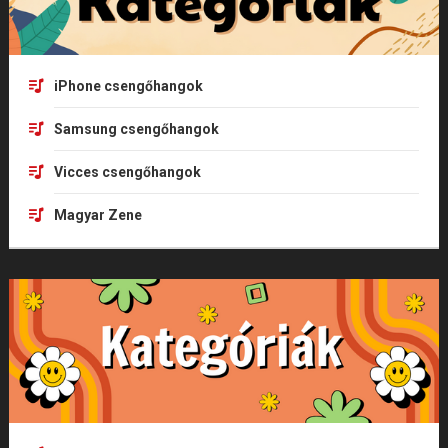
iPhone csengőhangok
Samsung csengőhangok
Vicces csengőhangok
Magyar Zene