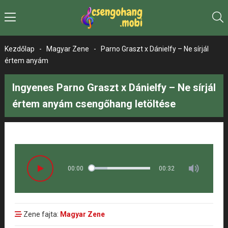
Kezdőlap
-
Magyar Zene
-
Parno Graszt x Dánielfy – Ne sírjál
értem anyám
Ingyenes Parno Graszt x Dánielfy – Ne sírjál
értem anyám csengőhang letöltése
00:00
00:32
Zene fajta:
Magyar Zene