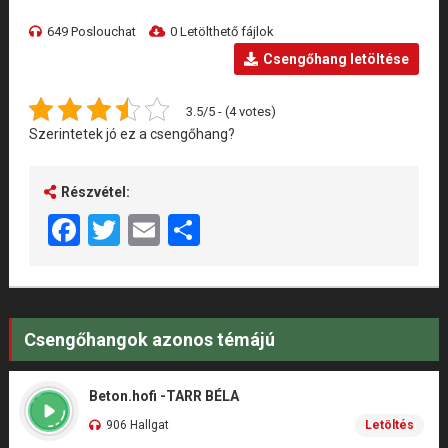
649 Poslouchat
0 Letölthető fájlok
Csengőhang letöltése
3.5/5 - (4 votes)
Szerintetek jó ez a csengőhang?
Részvétel:
Facebook
Twitter
Email
Share
Csengőhangok azonos témájú
Beton.hofi -TARR BÉLA
906 Hallgat
Letöltés