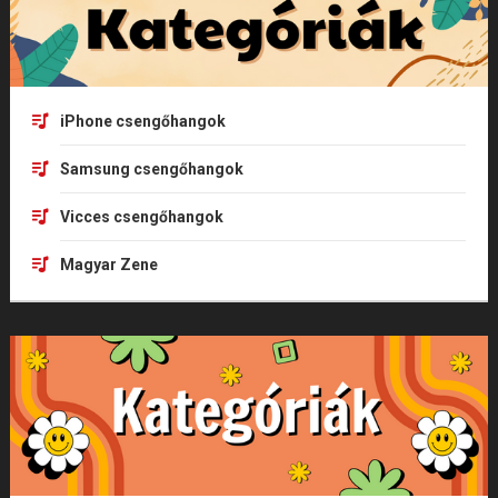
iPhone csengőhangok
Samsung csengőhangok
Vicces csengőhangok
Magyar Zene