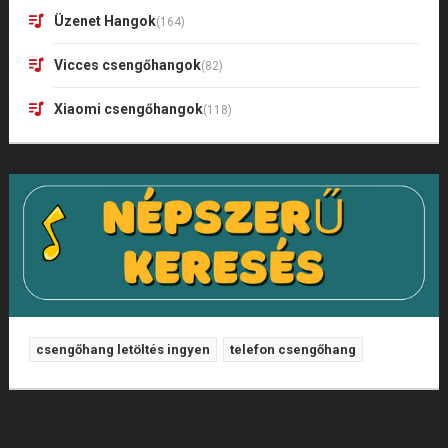
Üzenet Hangok
(164)
Vicces csengőhangok
(82)
Xiaomi csengőhangok
(118)
csengőhang letöltés ingyen
telefon csengőhang