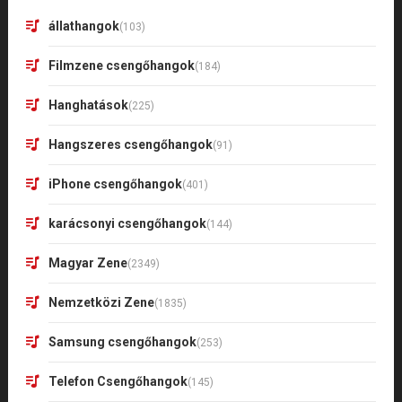
állathangok
(103)
Filmzene csengőhangok
(184)
Hanghatások
(225)
Hangszeres csengőhangok
(91)
iPhone csengőhangok
(401)
karácsonyi csengőhangok
(144)
Magyar Zene
(2349)
Nemzetközi Zene
(1835)
Samsung csengőhangok
(253)
Telefon Csengőhangok
(145)