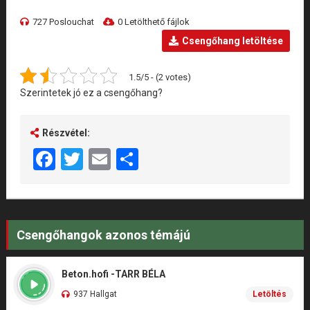
727 Poslouchat
0 Letölthető fájlok
Csengőhang letöltése
1.5/5 - (2 votes)
Szerintetek jó ez a csengőhang?
Részvétel:
Facebook
Twitter
Email
Share
Csengőhangok azonos témájú
Beton.hofi -TARR BÉLA
937 Hallgat
Letöltés