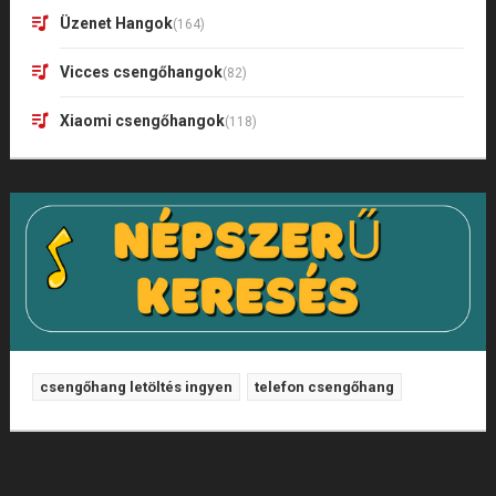
Üzenet Hangok
(164)
Vicces csengőhangok
(82)
Xiaomi csengőhangok
(118)
csengőhang letöltés ingyen
telefon csengőhang