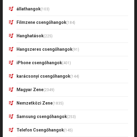
állathangok
(103)
Filmzene csengőhangok
(184)
Hanghatások
(225)
Hangszeres csengőhangok
(91)
iPhone csengőhangok
(401)
karácsonyi csengőhangok
(144)
Magyar Zene
(2349)
Nemzetközi Zene
(1835)
Samsung csengőhangok
(253)
Telefon Csengőhangok
(145)