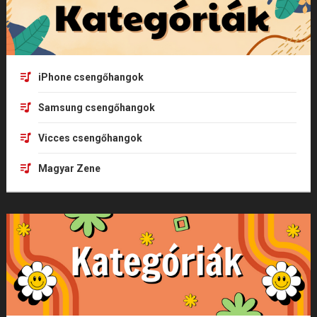
iPhone csengőhangok
Samsung csengőhangok
Vicces csengőhangok
Magyar Zene