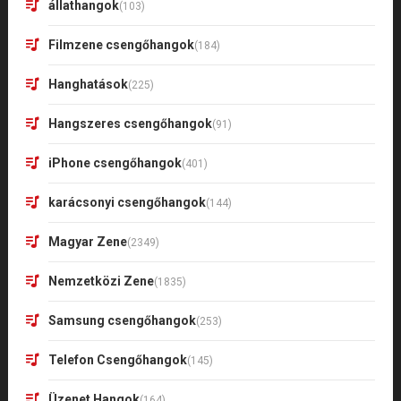
állathangok
(103)
Filmzene csengőhangok
(184)
Hanghatások
(225)
Hangszeres csengőhangok
(91)
iPhone csengőhangok
(401)
karácsonyi csengőhangok
(144)
Magyar Zene
(2349)
Nemzetközi Zene
(1835)
Samsung csengőhangok
(253)
Telefon Csengőhangok
(145)
Üzenet Hangok
(164)