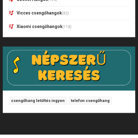
Vicces csengőhangok
(82)
Xiaomi csengőhangok
(118)
csengőhang letöltés ingyen
telefon csengőhang