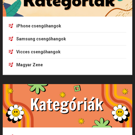
iPhone csengőhangok
Samsung csengőhangok
Vicces csengőhangok
Magyar Zene