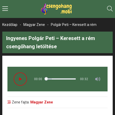
Kezdőlap
-
Magyar Zene
-
Polgár Peti – Keresett a rém
Ingyenes Polgár Peti – Keresett a rém
csengőhang letöltése
00:00
00:32
Zene fajta:
Magyar Zene