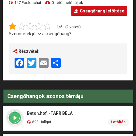
147 Poslouchat
0 Letölthető fájlok
Csengőhang letöltése
1/5 - (2 votes)
Szerintetek jó ez a csengőhang?
Részvétel:
Facebook
Twitter
Email
Share
Csengőhangok azonos témájú
Beton.hofi -TARR BÉLA
898 Hallgat
Letöltés