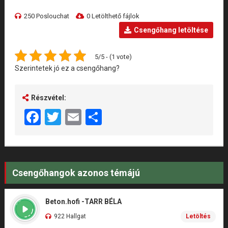
250 Poslouchat
0 Letölthető fájlok
Csengőhang letöltése
5/5 - (1 vote)
Szerintetek jó ez a csengőhang?
Részvétel:
Facebook
Twitter
Email
Share
Csengőhangok azonos témájú
Beton.hofi -TARR BÉLA
922 Hallgat
Letöltés