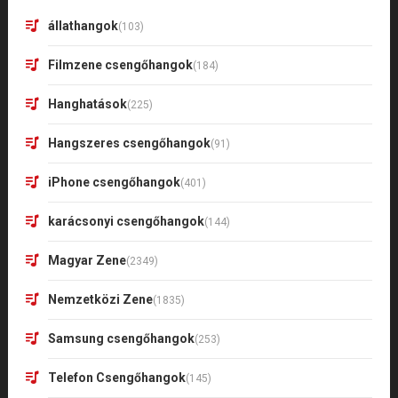
állathangok
(103)
Filmzene csengőhangok
(184)
Hanghatások
(225)
Hangszeres csengőhangok
(91)
iPhone csengőhangok
(401)
karácsonyi csengőhangok
(144)
Magyar Zene
(2349)
Nemzetközi Zene
(1835)
Samsung csengőhangok
(253)
Telefon Csengőhangok
(145)