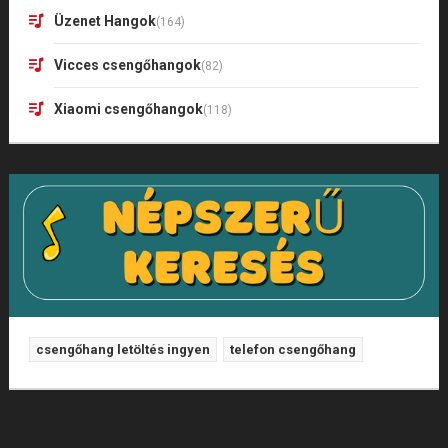
Üzenet Hangok
(164)
Vicces csengőhangok
(82)
Xiaomi csengőhangok
(118)
csengőhang letöltés ingyen
telefon csengőhang