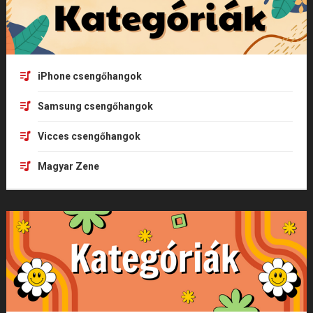
iPhone csengőhangok
Samsung csengőhangok
Vicces csengőhangok
Magyar Zene