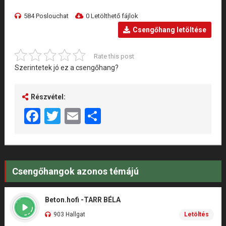
584 Poslouchat
0 Letölthető fájlok
Csengőhang letöltése
Rate this post
Szerintetek jó ez a csengőhang?
Részvétel:
Facebook
Twitter
Email
Share
Csengőhangok azonos témájú
Beton.hofi -TARR BÉLA
903 Hallgat
Letöltés