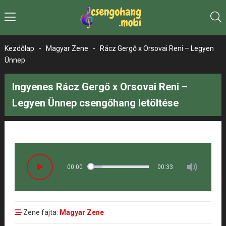
Kezdőlap
-
Magyar Zene
-
Rácz Gergő x Orsovai Reni – Legyen
Ünnep
Ingyenes Rácz Gergő x Orsovai Reni –
Legyen Ünnep csengőhang letöltése
00:00
00:33
Zene fajta:
Magyar Zene