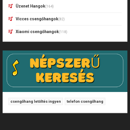
Üzenet Hangok
(164)
Vicces csengőhangok
(82)
Xiaomi csengőhangok
(118)
csengőhang letöltés ingyen
telefon csengőhang