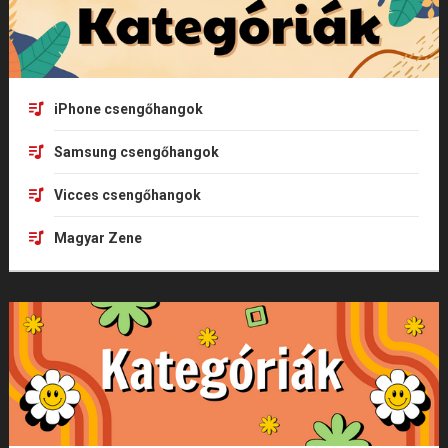
iPhone csengőhangok
Samsung csengőhangok
Vicces csengőhangok
Magyar Zene