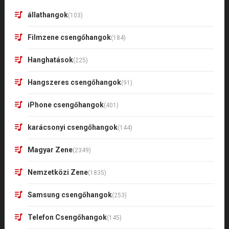
állathangok
(103)
Filmzene csengőhangok
(184)
Hanghatások
(225)
Hangszeres csengőhangok
(91)
iPhone csengőhangok
(401)
karácsonyi csengőhangok
(144)
Magyar Zene
(2349)
Nemzetközi Zene
(1835)
Samsung csengőhangok
(253)
Telefon Csengőhangok
(145)