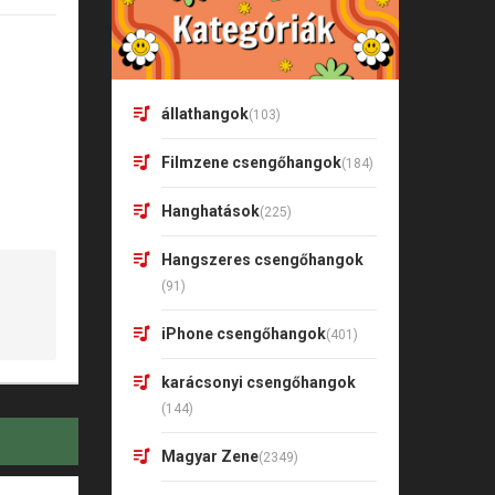
állathangok
(103)
Filmzene csengőhangok
(184)
Hanghatások
(225)
Hangszeres csengőhangok
(91)
iPhone csengőhangok
(401)
karácsonyi csengőhangok
(144)
Magyar Zene
(2349)