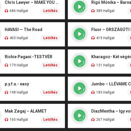
Chris Lawyer – MAKE YOU FLY
686 Hallgat
Letöltés
389 Hallgat
HAVASI — The Road
Fluor – ORSZÁGÚTI
403 Hallgat
Letöltés
419 Hallgat
Richie Pagani -TESTVÉR
179 Hallgat
Letöltés
131 Hallgat
p.y.f.u.- easy
Jumbo – LLÉVAME 
198 Hallgat
Letöltés
183 Hallgat
Mak Zøgaj – ALAMET
DiazMentha – Igy vol
165 Hallgat
Letöltés
267 Hallgat