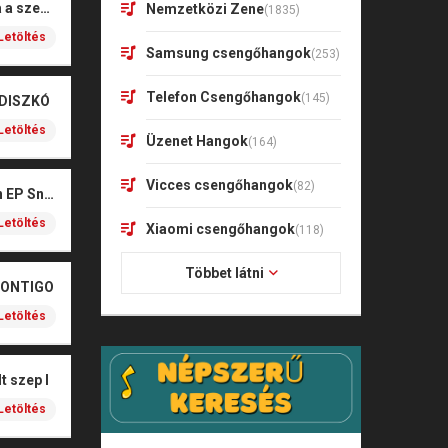
Rigó Mónika – Barna a szeme
Nemzetközi Zene
(1835)
Letöltés
Samsung csengőhangok
(253)
Telefon Csengőhangok
(145)
 DISZKÓ
Letöltés
Üzenet Hangok
(164)
Vicces csengőhangok
(82)
Kharagoz- Két végén EP Snitt
Letöltés
Xiaomi csengőhangok
(118)
Többet látni
CONTIGO
Letöltés
t szep I
Letöltés