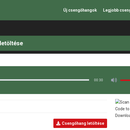
Új csengőhangok
Legjobb cse
etöltése
00:30
Csengőhang letöltése