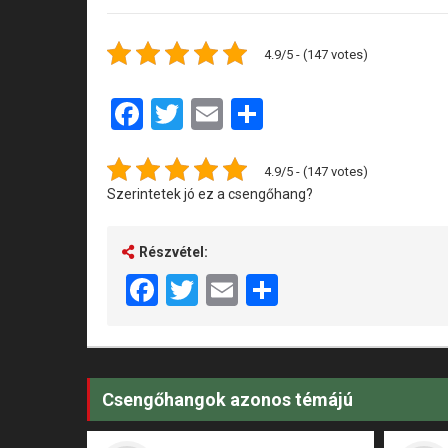
4.9/5 - (147 votes)
Facebook
Twitter
Email
Share
4.9/5 - (147 votes)
Szerintetek jó ez a csengőhang?
Részvétel:
Facebook
Twitter
Email
Share
Csengőhangok azonos témájú