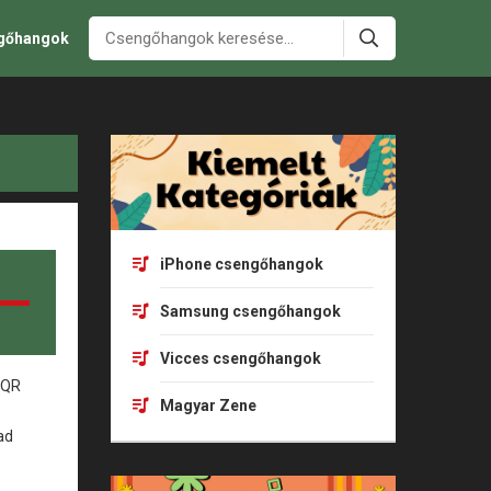
ngőhangok
iPhone csengőhangok
Samsung csengőhangok
Vicces csengőhangok
Magyar Zene