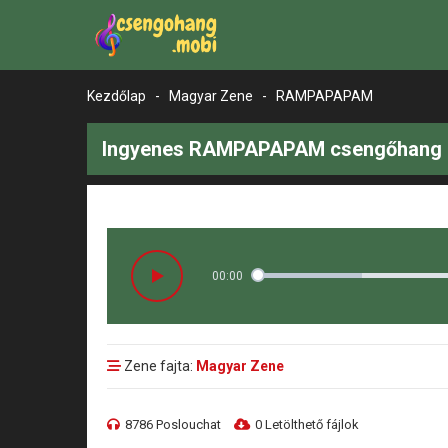
Kezdőlap
-
Magyar Zene
-
RAMPAPAPAM
Ingyenes RAMPAPAPAM csengőhang l
00:00
Zene fajta:
Magyar Zene
8786 Poslouchat
0 Letölthető fájlok