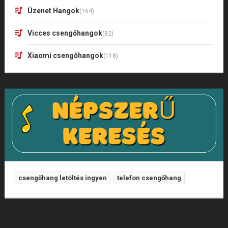
Üzenet Hangok
(164)
Vicces csengőhangok
(82)
Xiaomi csengőhangok
(118)
csengőhang letöltés ingyen
telefon csengőhang