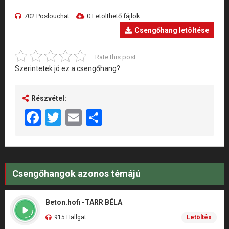
702 Poslouchat
0 Letölthető fájlok
Csengőhang letöltése
Rate this post
Szerintetek jó ez a csengőhang?
Részvétel:
Facebook
Twitter
Email
Share
Csengőhangok azonos témájú
Beton.hofi -TARR BÉLA
915 Hallgat
Letöltés