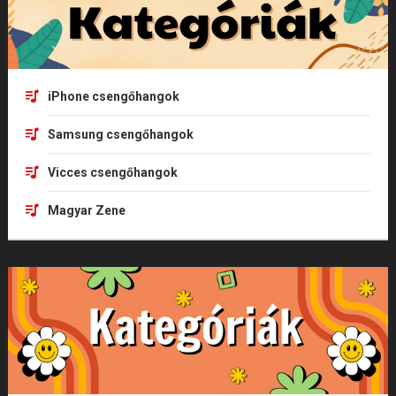
iPhone csengőhangok
Samsung csengőhangok
Vicces csengőhangok
Magyar Zene