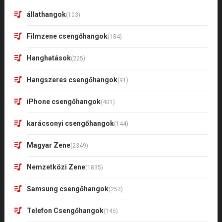
állathangok
(103)
Filmzene csengőhangok
(184)
Hanghatások
(225)
Hangszeres csengőhangok
(91)
iPhone csengőhangok
(401)
karácsonyi csengőhangok
(144)
Magyar Zene
(2349)
Nemzetközi Zene
(1835)
Samsung csengőhangok
(253)
Telefon Csengőhangok
(145)