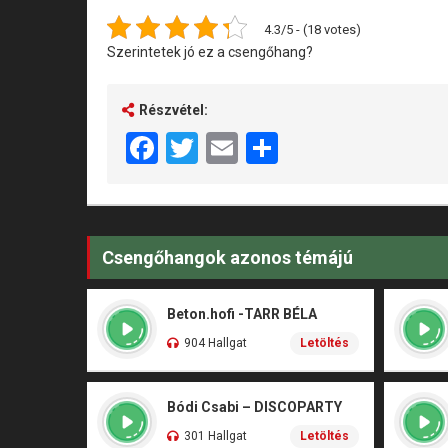
4.3/5 - (18 votes)
Szerintetek jó ez a csengőhang?
Részvétel:
Facebook
Twitter
Email
Share
Csengőhangok azonos témájú
Beton.hofi -TARR BÉLA
904 Hallgat
Letöltés
Bódi Csabi – DISCOPARTY
301 Hallgat
Letöltés