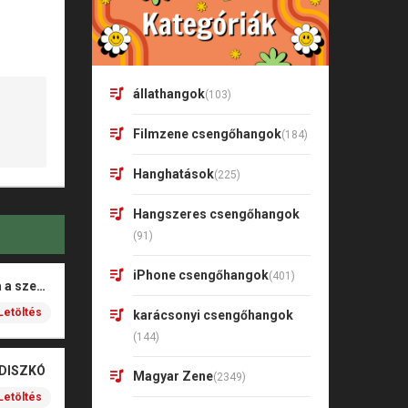
állathangok
(103)
Filmzene csengőhangok
(184)
Hanghatások
(225)
Hangszeres csengőhangok
(91)
iPhone csengőhangok
(401)
Rigó Mónika – Barna a szeme
Letöltés
karácsonyi csengőhangok
(144)
 DISZKÓ
Magyar Zene
(2349)
Letöltés