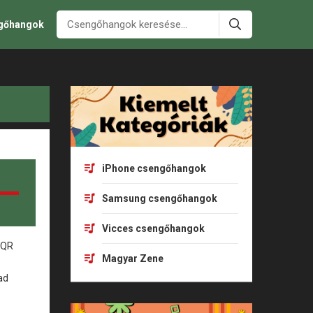
ngőhangok
iPhone csengőhangok
Samsung csengőhangok
Vicces csengőhangok
Magyar Zene