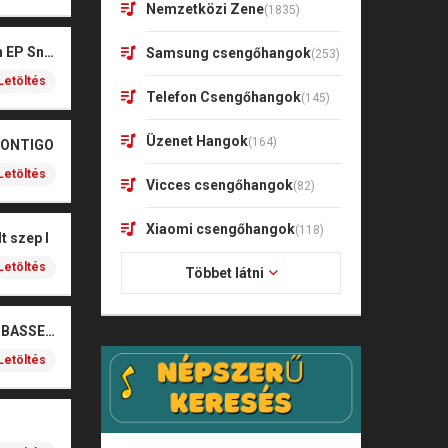
Nemzetközi Zene
(1835)
Kharagoz- Két végén EP Snitt
Samsung csengőhangok
(253)
Letöltés
Telefon Csengőhangok
(145)
Üzenet Hangok
(164)
CONTIGO
Letöltés
Vicces csengőhangok
(82)
Xiaomi csengőhangok
(118)
t szep I
Letöltés
Többet látni
SOBEL – BOŻE (NOIZBASSES REMIX)
Letöltés