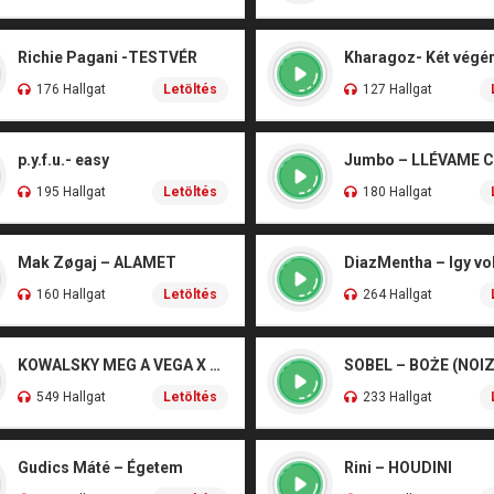
Richie Pagani -TESTVÉR
176 Hallgat
Letöltés
127 Hallgat
p.y.f.u.- easy
Jumbo – LLÉVAME 
195 Hallgat
Letöltés
180 Hallgat
Mak Zøgaj – ALAMET
DiazMentha – Igy vol
160 Hallgat
Letöltés
264 Hallgat
KOWALSKY MEG A VEGA X SZEBÉNYI DANI – CSÓNAK
549 Hallgat
Letöltés
233 Hallgat
Gudics Máté – Égetem
Rini – HOUDINI