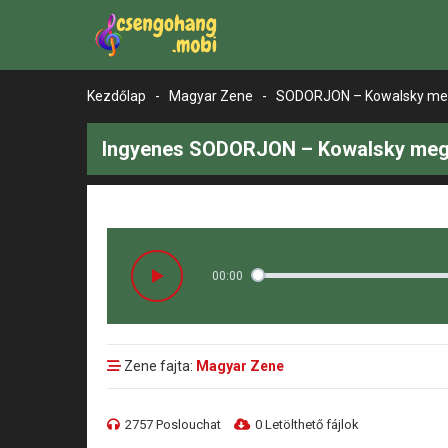
Kezdőlap
-
Magyar Zene
-
SODORJON – Kowalsky meg
Ingyenes SODORJON – Kowalsky meg a
00:00
Zene fajta:
Magyar Zene
2757 Poslouchat
0 Letölthető fájlok