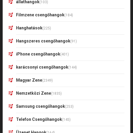
állathangok
(103)
Filmzene csengőhangok
(184)
Hanghatások
(225)
Hangszeres csengőhangok
(91)
iPhone csengőhangok
(401)
karácsonyi csengőhangok
(144)
Magyar Zene
(2349)
Nemzetközi Zene
(1835)
Samsung csengőhangok
(253)
Telefon Csengőhangok
(145)
Üzenet Hangok
(164)