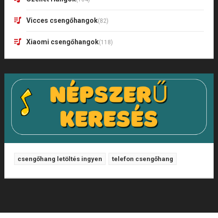
Vicces csengőhangok
(82)
Xiaomi csengőhangok
(118)
csengőhang letöltés ingyen
telefon csengőhang