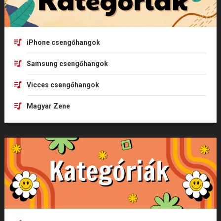
iPhone csengőhangok
Samsung csengőhangok
Vicces csengőhangok
Magyar Zene