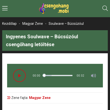
Kezdőlap
-
Magyar Zene
-
Soulwave – Búcsúzóul
Ingyenes Soulwave – Búcsúzóul
csengőhang letöltése
00:00
00:32
Zene fajta:
Magyar Zene