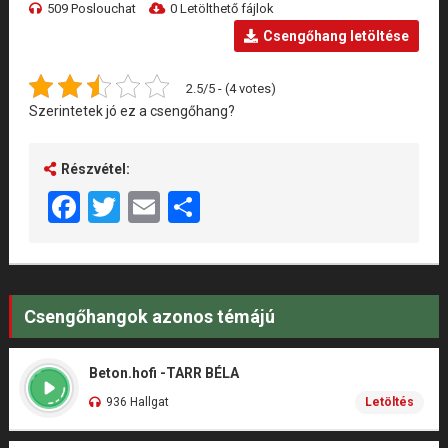
509 Poslouchat
0 Letölthető fájlok
Csengőhang letöltése
2.5/5 - (4 votes)
Szerintetek jó ez a csengőhang?
Részvétel:
Facebook
Twitter
Email
Share
Csengőhangok azonos témájú
Beton.hofi -TARR BÉLA
936 Hallgat
Letöltés