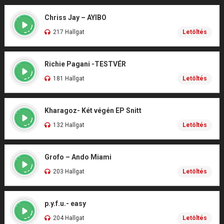
Chriss Jay – AYIBO
217 Hallgat
Letöltés
Richie Pagani -TESTVÉR
181 Hallgat
Letöltés
Kharagoz- Két végén EP Snitt
132 Hallgat
Letöltés
Grofo – Ando Miami
203 Hallgat
Letöltés
p.y.f.u.- easy
204 Hallgat
Letöltés