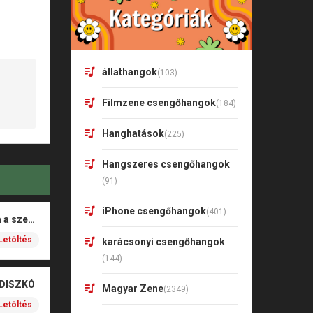
állathangok
(103)
Filmzene csengőhangok
(184)
Hanghatások
(225)
Hangszeres csengőhangok
(91)
iPhone csengőhangok
(401)
Rigó Mónika – Barna a szeme
Letöltés
karácsonyi csengőhangok
(144)
 DISZKÓ
Magyar Zene
(2349)
Letöltés