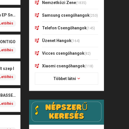
Nemzetközi Zene
(1835)
Kharagoz- Két végén EP Snitt
Samsung csengőhangok
(253)
Letöltés
Telefon Csengőhangok
(145)
Üzenet Hangok
(164)
CONTIGO
Letöltés
Vicces csengőhangok
(82)
Xiaomi csengőhangok
(118)
t szep I
Letöltés
Többet látni
SOBEL – BOŻE (NOIZBASSES REMIX)
Letöltés