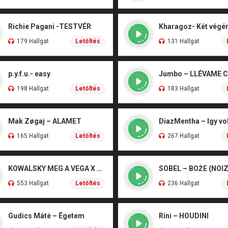
Richie Pagani -TESTVÉR
179 Hallgat
Letöltés
131 Hallgat
p.y.f.u.- easy
Jumbo – LLÉVAME 
198 Hallgat
Letöltés
183 Hallgat
Mak Zøgaj – ALAMET
DiazMentha – Igy vol
165 Hallgat
Letöltés
267 Hallgat
KOWALSKY MEG A VEGA X SZEBÉNYI DANI – CSÓNAK
553 Hallgat
Letöltés
236 Hallgat
Gudics Máté – Égetem
Rini – HOUDINI