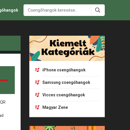
ngőhangok
iPhone csengőhangok
Samsung csengőhangok
Vicces csengőhangok
Magyar Zene