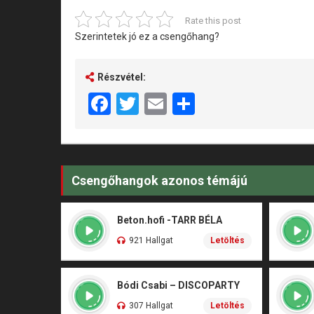
Rate this post
Szerintetek jó ez a csengőhang?
Részvétel:
Facebook
Twitter
Email
Share
Csengőhangok azonos témájú
Beton.hofi -TARR BÉLA
921 Hallgat
Letöltés
Bódi Csabi – DISCOPARTY
307 Hallgat
Letöltés