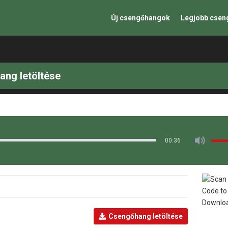
Új csengőhangok
Legjobb cse
ang letöltése
00:36
Csengőhang letöltése