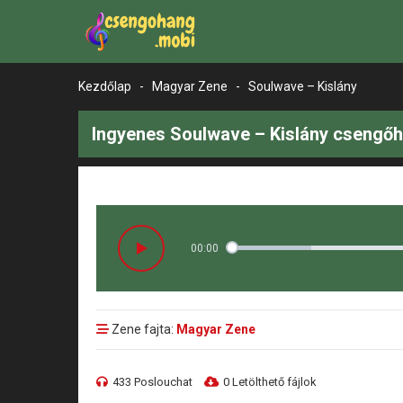
Kezdőlap
-
Magyar Zene
-
Soulwave – Kislány
Ingyenes Soulwave – Kislány csengőh
00:00
Zene fajta:
Magyar Zene
433 Poslouchat
0 Letölthető fájlok