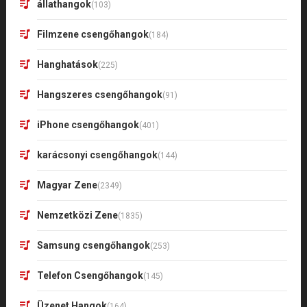
állathangok
(103)
Filmzene csengőhangok
(184)
Hanghatások
(225)
Hangszeres csengőhangok
(91)
iPhone csengőhangok
(401)
karácsonyi csengőhangok
(144)
Magyar Zene
(2349)
Nemzetközi Zene
(1835)
Samsung csengőhangok
(253)
Telefon Csengőhangok
(145)
Üzenet Hangok
(164)