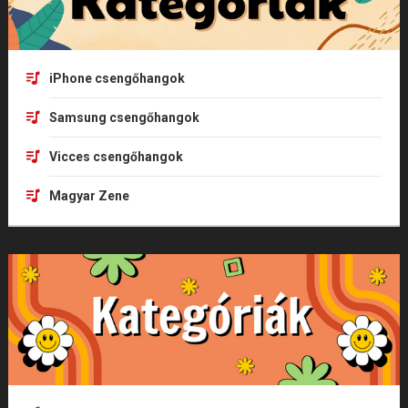
iPhone csengőhangok
Samsung csengőhangok
Vicces csengőhangok
Magyar Zene