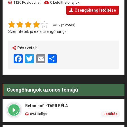
1120 Poslouchat
0 Letölthető fájlok
Csengőhang letöltése
4/5 - (2 votes)
Szerintetek jó ez a csengőhang?
Részvétel:
Facebook
Twitter
Email
Share
Csengőhangok azonos témájú
Beton.hofi -TARR BÉLA
894 Hallgat
Letöltés