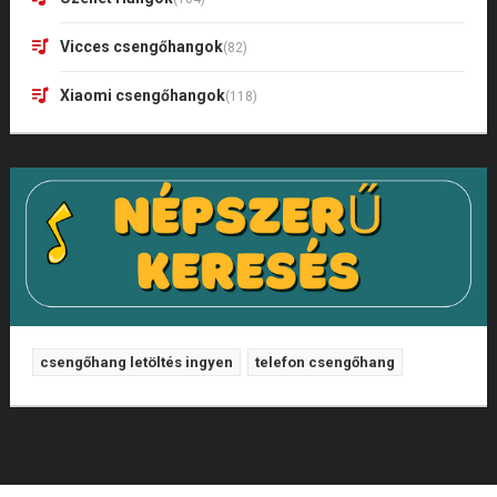
Vicces csengőhangok
(82)
Xiaomi csengőhangok
(118)
csengőhang letöltés ingyen
telefon csengőhang