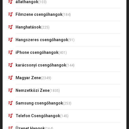
állathangok
(103)
Filmzene csengőhangok
(184)
Hanghatások
(225)
Hangszeres csengőhangok
(91)
iPhone csengőhangok
(401)
karácsonyi csengőhangok
(144)
Magyar Zene
(2349)
Nemzetközi Zene
(1835)
Samsung csengőhangok
(253)
Telefon Csengőhangok
(145)
Üzenet Hangok
(164)