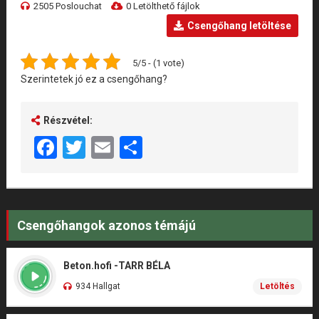
2505 Poslouchat
0 Letölthető fájlok
Csengőhang letöltése
5/5 - (1 vote)
Szerintetek jó ez a csengőhang?
Részvétel:
Facebook
Twitter
Email
Share
Csengőhangok azonos témájú
Beton.hofi -TARR BÉLA
934 Hallgat
Letöltés