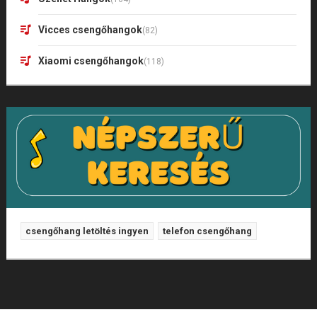
Vicces csengőhangok
(82)
Xiaomi csengőhangok
(118)
csengőhang letöltés ingyen
telefon csengőhang