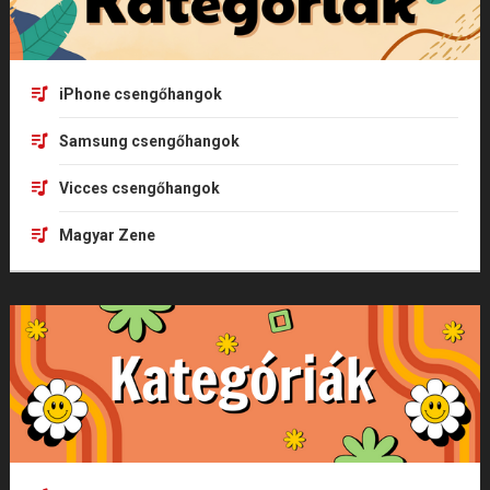
iPhone csengőhangok
Samsung csengőhangok
Vicces csengőhangok
Magyar Zene