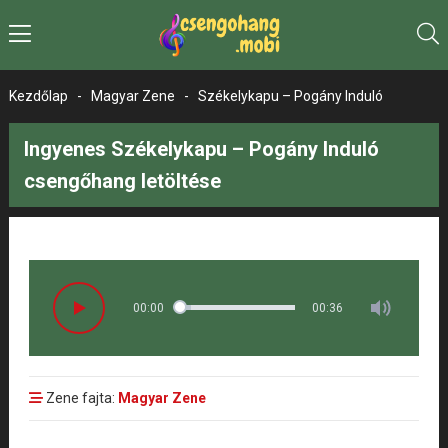
Kezdőlap
-
Magyar Zene
-
Székelykapu – Pogány Induló
Ingyenes Székelykapu – Pogány Induló
csengőhang letöltése
00:00
00:36
Zene fajta:
Magyar Zene