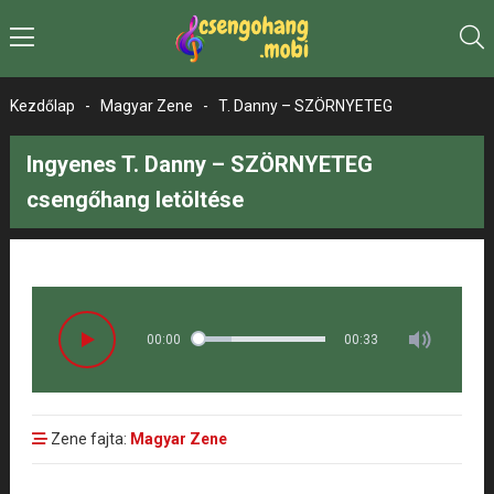
Kezdőlap
-
Magyar Zene
-
T. Danny – SZÖRNYETEG
Ingyenes T. Danny – SZÖRNYETEG
csengőhang letöltése
00:00
00:33
Zene fajta:
Magyar Zene