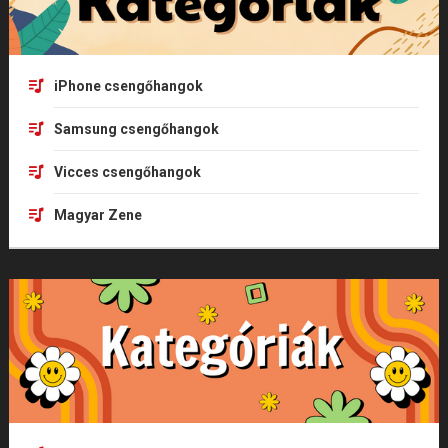
iPhone csengőhangok
Samsung csengőhangok
Vicces csengőhangok
Magyar Zene