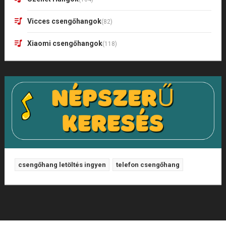
Vicces csengőhangok
(82)
Xiaomi csengőhangok
(118)
csengőhang letöltés ingyen
telefon csengőhang