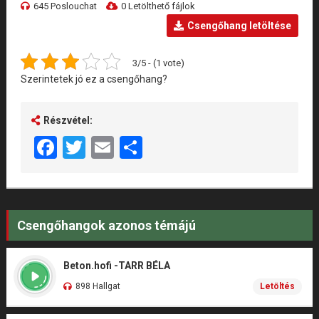
645 Poslouchat
0 Letölthető fájlok
Csengőhang letöltése
3/5 - (1 vote)
Szerintetek jó ez a csengőhang?
Részvétel:
Facebook
Twitter
Email
Share
Csengőhangok azonos témájú
Beton.hofi -TARR BÉLA
898 Hallgat
Letöltés