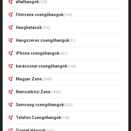
állathangok
(103)
Filmzene csengőhangok
(184)
Hanghatások
(225)
Hangszeres csengőhangok
(91)
iPhone csengőhangok
(401)
karácsonyi csengőhangok
(144)
Magyar Zene
(2349)
Nemzetközi Zene
(1835)
Samsung csengőhangok
(253)
Telefon Csengőhangok
(145)
Üzenet Hangok
(164)