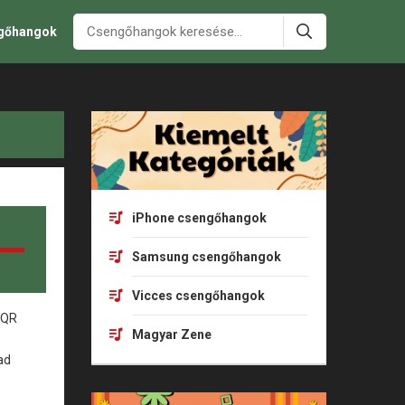
ngőhangok
iPhone csengőhangok
Samsung csengőhangok
Vicces csengőhangok
Magyar Zene