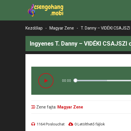
Kezdőlap
-
Magyar Zene
-
T. Danny – VIDÉKI CSAJSZI
Ingyenes T. Danny – VIDÉKI CSAJSZI 
00:00
Zene fajta:
Magyar Zene
1164 Poslouchat
0 Letölthető fájlok