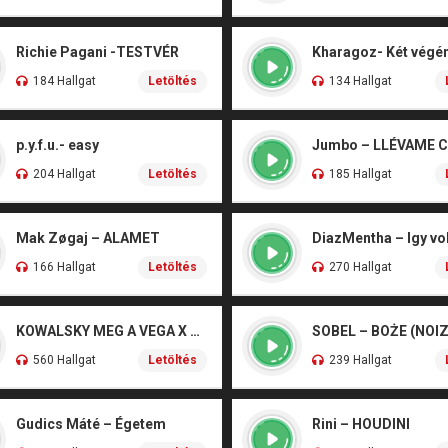
Richie Pagani -TESTVÉR
184 Hallgat
Letöltés
134 Hallgat
p.y.f.u.- easy
Jumbo – LLÉVAME 
204 Hallgat
Letöltés
185 Hallgat
Mak Zøgaj – ALAMET
DiazMentha – Igy vol
166 Hallgat
Letöltés
270 Hallgat
KOWALSKY MEG A VEGA X SZEBÉNYI DANI – CSÓNAK
560 Hallgat
Letöltés
239 Hallgat
Gudics Máté – Égetem
Rini – HOUDINI