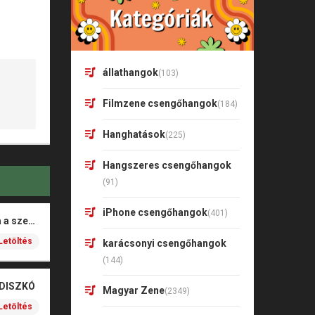
állathangok
(103)
Filmzene csengőhangok
(184)
Hanghatások
(225)
Hangszeres csengőhangok
(91)
iPhone csengőhangok
(401)
Rigó Mónika – Barna a szeme
Letöltés
karácsonyi csengőhangok
(144)
 DISZKÓ
Magyar Zene
(2349)
Letöltés