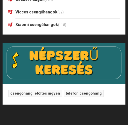
Vicces csengőhangok
(82)
Xiaomi csengőhangok
(118)
csengőhang letöltés ingyen
telefon csengőhang