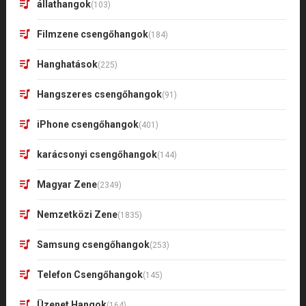
állathangok
(103)
Filmzene csengőhangok
(184)
Hanghatások
(225)
Hangszeres csengőhangok
(91)
iPhone csengőhangok
(401)
karácsonyi csengőhangok
(144)
Magyar Zene
(2349)
Nemzetközi Zene
(1835)
Samsung csengőhangok
(253)
Telefon Csengőhangok
(145)
Üzenet Hangok
(164)