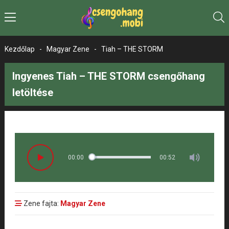
Kezdőlap
-
Magyar Zene
-
Tiah – THE STORM
Ingyenes Tiah – THE STORM csengőhang
letöltése
00:00
00:52
Zene fajta:
Magyar Zene