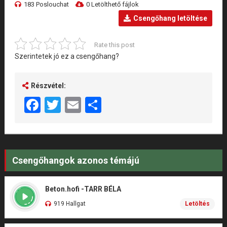
183 Poslouchat
0 Letölthető fájlok
Csengőhang letöltése
Rate this post
Szerintetek jó ez a csengőhang?
Részvétel:
Facebook
Twitter
Email
Share
Csengőhangok azonos témájú
Beton.hofi -TARR BÉLA
919 Hallgat
Letöltés