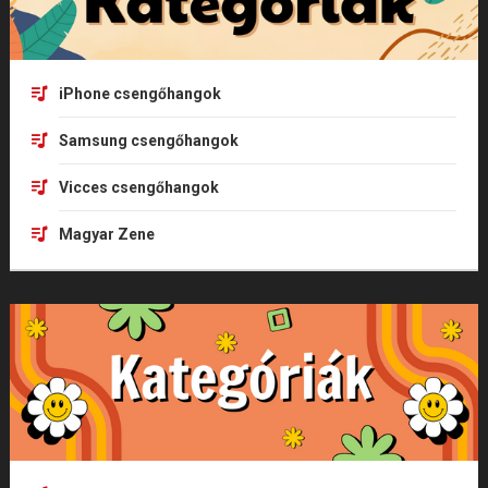
iPhone csengőhangok
Samsung csengőhangok
Vicces csengőhangok
Magyar Zene