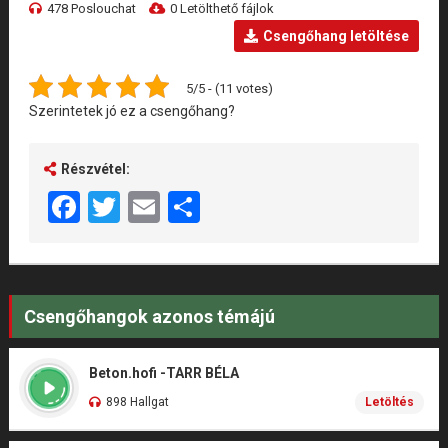
478 Poslouchat
0 Letölthető fájlok
Csengőhang letöltése
5/5 - (11 votes)
Szerintetek jó ez a csengőhang?
Részvétel:
Facebook
Twitter
Email
Share
Csengőhangok azonos témájú
Beton.hofi -TARR BÉLA
898 Hallgat
Letöltés