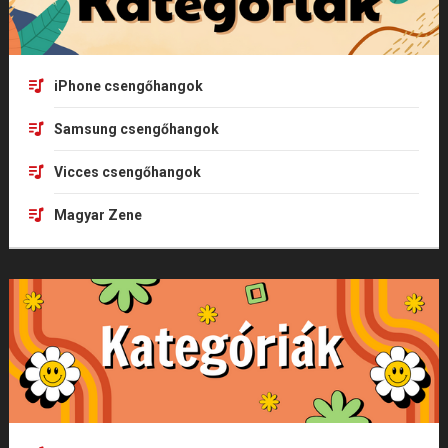
iPhone csengőhangok
Samsung csengőhangok
Vicces csengőhangok
Magyar Zene