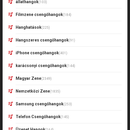
állathangok
(103)
Filmzene csengőhangok
(184)
Hanghatások
(225)
Hangszeres csengőhangok
(91)
iPhone csengőhangok
(401)
karácsonyi csengőhangok
(144)
Magyar Zene
(2349)
Nemzetközi Zene
(1835)
Samsung csengőhangok
(253)
Telefon Csengőhangok
(145)
Üzenet Hangok
(164)