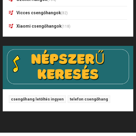
Vicces csengőhangok
(82)
Xiaomi csengőhangok
(118)
csengőhang letöltés ingyen
telefon csengőhang