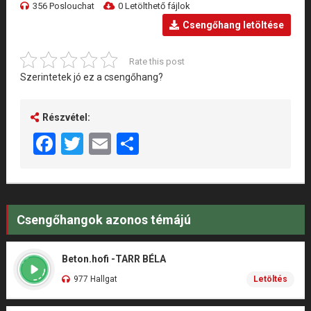
356 Poslouchat
0 Letölthető fájlok
Csengőhang letöltése
Rate this post
Szerintetek jó ez a csengőhang?
Részvétel:
Facebook
Twitter
Email
Share
Csengőhangok azonos témájú
Beton.hofi -TARR BÉLA
977 Hallgat
Letöltés