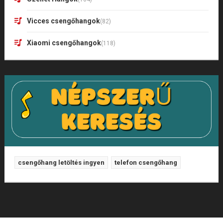
Vicces csengőhangok
(82)
Xiaomi csengőhangok
(118)
csengőhang letöltés ingyen
telefon csengőhang