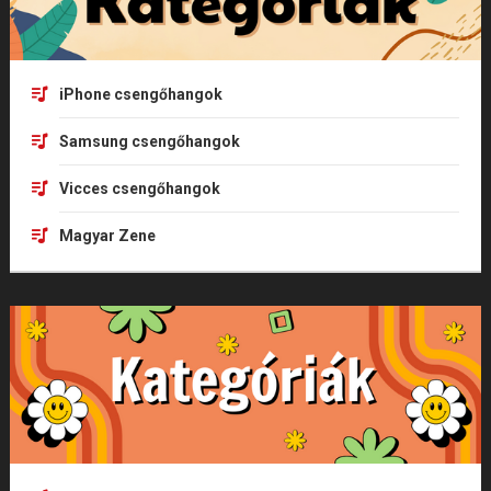
iPhone csengőhangok
Samsung csengőhangok
Vicces csengőhangok
Magyar Zene