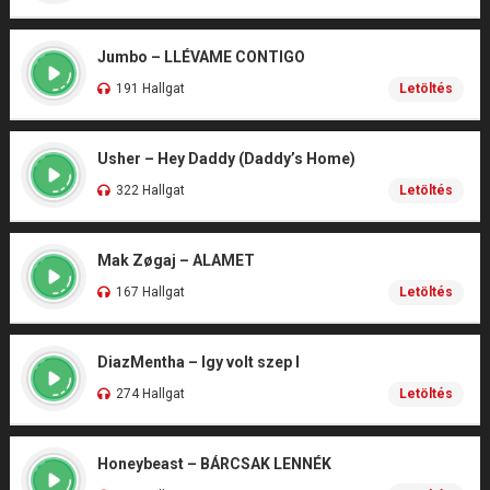
Jumbo – LLÉVAME CONTIGO
191 Hallgat
Letöltés
Usher – Hey Daddy (Daddy’s Home)
322 Hallgat
Letöltés
Mak Zøgaj – ALAMET
167 Hallgat
Letöltés
DiazMentha – Igy volt szep I
274 Hallgat
Letöltés
Honeybeast – BÁRCSAK LENNÉK