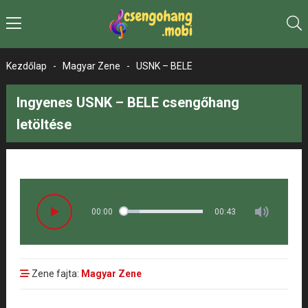
Kezdőlap
-
Magyar Zene
-
USNK – BELE
Ingyenes USNK – BELE csengőhang
letöltése
00:00
00:43
Zene fajta:
Magyar Zene