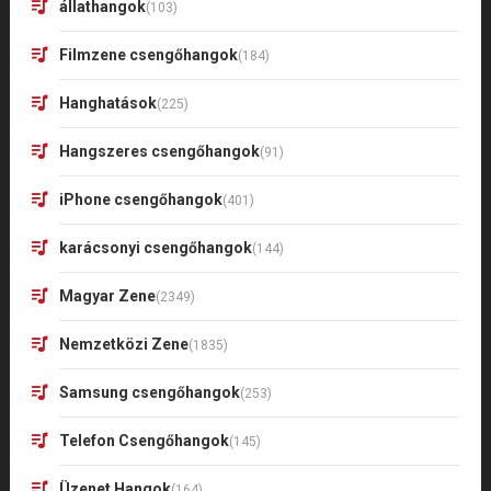
állathangok
(103)
Filmzene csengőhangok
(184)
Hanghatások
(225)
Hangszeres csengőhangok
(91)
iPhone csengőhangok
(401)
karácsonyi csengőhangok
(144)
Magyar Zene
(2349)
Nemzetközi Zene
(1835)
Samsung csengőhangok
(253)
Telefon Csengőhangok
(145)
Üzenet Hangok
(164)