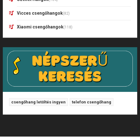
Vicces csengőhangok
(82)
Xiaomi csengőhangok
(118)
csengőhang letöltés ingyen
telefon csengőhang