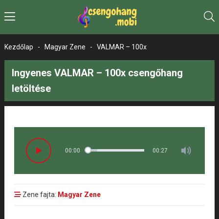
Kezdőlap
-
Magyar Zene
-
VALMAR – 100x
Ingyenes VALMAR – 100x csengőhang
letöltése
00:00
00:27
Zene fajta:
Magyar Zene