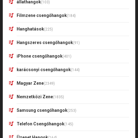
állathangok
(103)
Filmzene csengőhangok
(184)
Hanghatások
(225)
Hangszeres csengőhangok
(91)
iPhone csengőhangok
(401)
karácsonyi csengőhangok
(144)
Magyar Zene
(2349)
Nemzetközi Zene
(1835)
Samsung csengőhangok
(253)
Telefon Csengőhangok
(145)
Üzenet Hangok
(164)