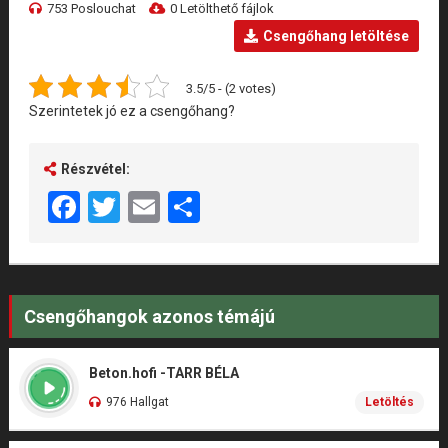
753 Poslouchat
0 Letölthető fájlok
Csengőhang letöltése
3.5/5 - (2 votes)
Szerintetek jó ez a csengőhang?
Részvétel:
Facebook
Twitter
Email
Share
Csengőhangok azonos témájú
Beton.hofi -TARR BÉLA
976 Hallgat
Letöltés