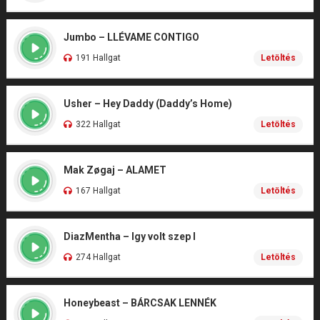
Jumbo – LLÉVAME CONTIGO
191 Hallgat
Letöltés
Usher – Hey Daddy (Daddy’s Home)
322 Hallgat
Letöltés
Mak Zøgaj – ALAMET
167 Hallgat
Letöltés
DiazMentha – Igy volt szep I
274 Hallgat
Letöltés
Honeybeast – BÁRCSAK LENNÉK