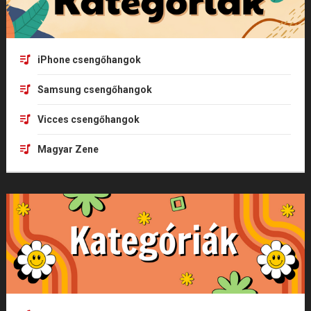
iPhone csengőhangok
Samsung csengőhangok
Vicces csengőhangok
Magyar Zene