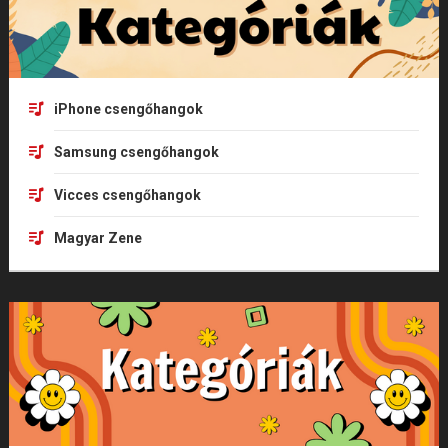
iPhone csengőhangok
Samsung csengőhangok
Vicces csengőhangok
Magyar Zene