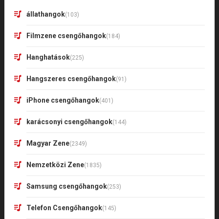
állathangok
(103)
Filmzene csengőhangok
(184)
Hanghatások
(225)
Hangszeres csengőhangok
(91)
iPhone csengőhangok
(401)
karácsonyi csengőhangok
(144)
Magyar Zene
(2349)
Nemzetközi Zene
(1835)
Samsung csengőhangok
(253)
Telefon Csengőhangok
(145)