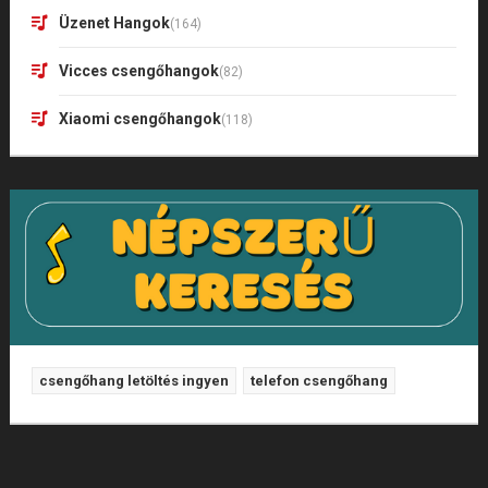
Üzenet Hangok
(164)
Vicces csengőhangok
(82)
Xiaomi csengőhangok
(118)
csengőhang letöltés ingyen
telefon csengőhang