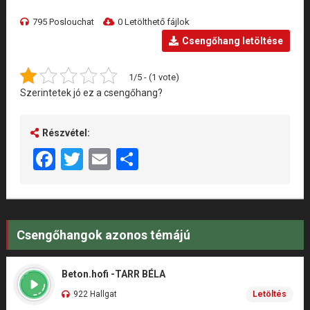
795 Poslouchat
0 Letölthető fájlok
Csengőhang letöltése
1/5 - (1 vote)
Szerintetek jó ez a csengőhang?
Részvétel:
Facebook
Twitter
Email
Share
Csengőhangok azonos témájú
Beton.hofi -TARR BÉLA
922 Hallgat
Letöltés