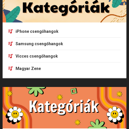
iPhone csengőhangok
Samsung csengőhangok
Vicces csengőhangok
Magyar Zene