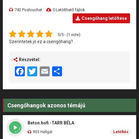
742 Poslouchat
0 Letölthető fájlok
Csengőhang letöltése
5/5 - (1 vote)
Szerintetek jó ez a csengőhang?
Részvétel:
Facebook
Twitter
Email
Share
Csengőhangok azonos témájú
Beton.hofi -TARR BÉLA
903 Hallgat
Letöltés