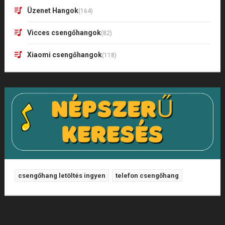
Üzenet Hangok
(164)
Vicces csengőhangok
(82)
Xiaomi csengőhangok
(118)
csengőhang letöltés ingyen
telefon csengőhang