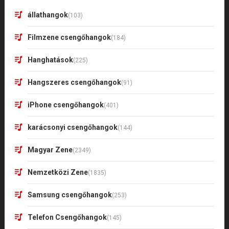
állathangok
(103)
Filmzene csengőhangok
(184)
Hanghatások
(225)
Hangszeres csengőhangok
(91)
iPhone csengőhangok
(401)
karácsonyi csengőhangok
(144)
Magyar Zene
(2349)
Nemzetközi Zene
(1835)
Samsung csengőhangok
(253)
Telefon Csengőhangok
(145)