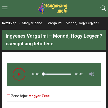
Kezdőlap
-
Magyar Zene
-
Varga Imi – Mondd, Hogy Legyen?
Ingyenes Varga Imi – Mondd, Hogy Legyen?
csengőhang letöltése
00:00
00:42
Zene fajta:
Magyar Zene