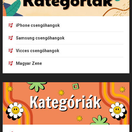
iPhone csengőhangok
Samsung csengőhangok
Vicces csengőhangok
Magyar Zene