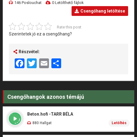
146 Poslouchat
0 Letölthető fájlok
Csengőhang letöltése
Rate this post
Szerintetek jó ez a csengőhang?
Részvétel:
Facebook
Twitter
Email
Share
Csengőhangok azonos témájú
Beton.hofi -TARR BÉLA
880 Hallgat
Letöltés