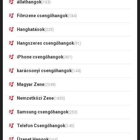
állathangok
(103)
Filmzene csengőhangok
(184)
Hanghatások
(225)
Hangszeres csengőhangok
(91)
iPhone csengőhangok
(401)
karácsonyi csengőhangok
(144)
Magyar Zene
(2349)
Nemzetközi Zene
(1835)
Samsung csengőhangok
(253)
Telefon Csengőhangok
(145)
Üzenet Hangok
(164)