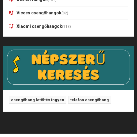
Vicces csengőhangok
(82)
Xiaomi csengőhangok
(118)
csengőhang letöltés ingyen
telefon csengőhang