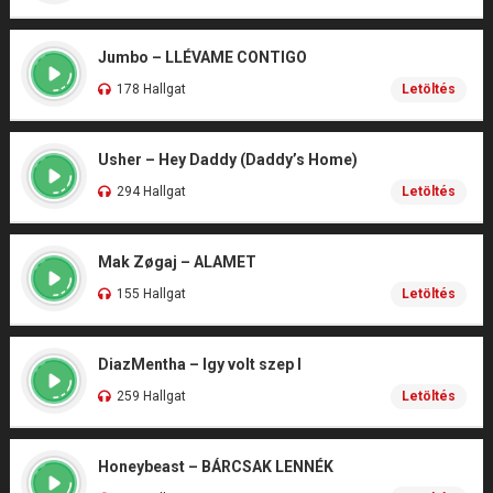
Jumbo – LLÉVAME CONTIGO
178 Hallgat
Letöltés
Usher – Hey Daddy (Daddy’s Home)
294 Hallgat
Letöltés
Mak Zøgaj – ALAMET
155 Hallgat
Letöltés
DiazMentha – Igy volt szep I
259 Hallgat
Letöltés
Honeybeast – BÁRCSAK LENNÉK