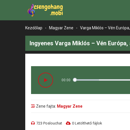
Kezdőlap
-
Magyar Zene
-
Varga Miklós – Vén Európa,
Ingyenes Varga Miklós – Vén Európa, 
00:00
Zene fajta:
Magyar Zene
723 Poslouchat
0 Letölthető fájlok