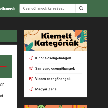
ngőhangok
iPhone csengőhangok
Samsung csengőhangok
Vicces csengőhangok
Magyar Zene