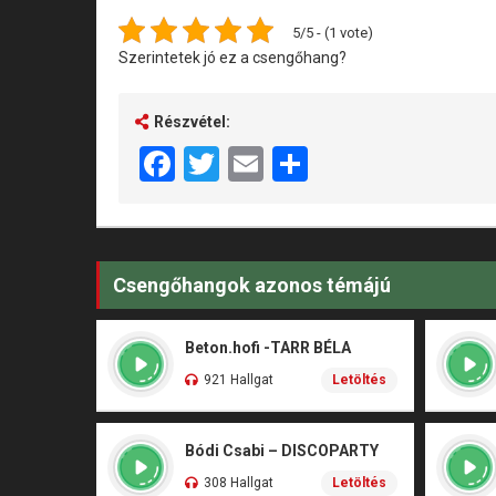
5/5 - (1 vote)
Szerintetek jó ez a csengőhang?
Részvétel:
Facebook
Twitter
Email
Share
Csengőhangok azonos témájú
Beton.hofi -TARR BÉLA
921 Hallgat
Letöltés
Bódi Csabi – DISCOPARTY
308 Hallgat
Letöltés