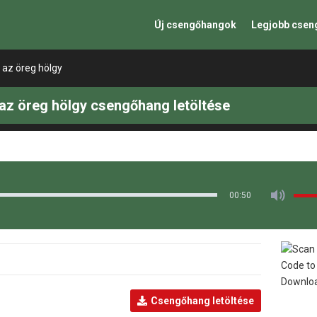
Új csengőhangok
Legjobb cse
 az öreg hölgy
az öreg hölgy csengőhang letöltése
00:50
Csengőhang letöltése