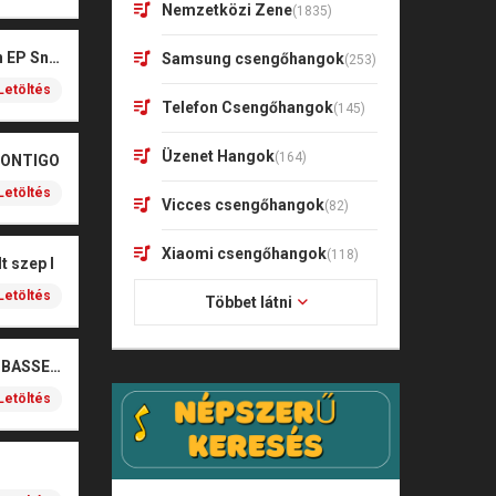
Nemzetközi Zene
(1835)
Kharagoz- Két végén EP Snitt
Samsung csengőhangok
(253)
Letöltés
Telefon Csengőhangok
(145)
Üzenet Hangok
(164)
CONTIGO
Letöltés
Vicces csengőhangok
(82)
Xiaomi csengőhangok
(118)
t szep I
Letöltés
Többet látni
SOBEL – BOŻE (NOIZBASSES REMIX)
Letöltés