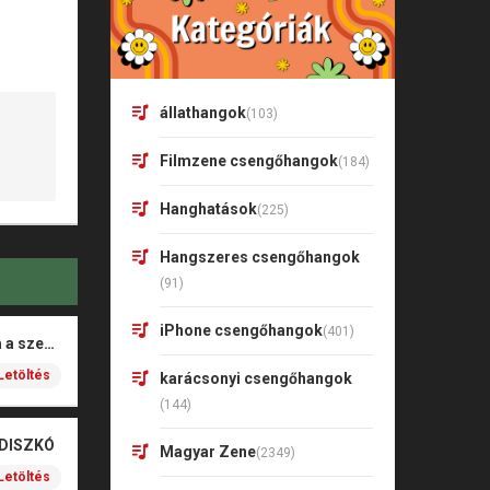
állathangok
(103)
Filmzene csengőhangok
(184)
Hanghatások
(225)
Hangszeres csengőhangok
(91)
iPhone csengőhangok
(401)
Rigó Mónika – Barna a szeme
Letöltés
karácsonyi csengőhangok
(144)
 DISZKÓ
Magyar Zene
(2349)
Letöltés