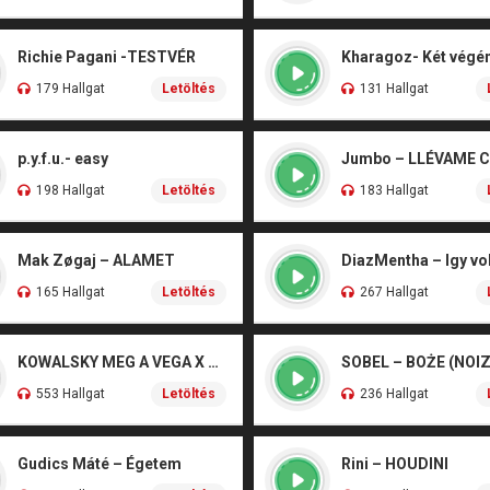
Richie Pagani -TESTVÉR
179 Hallgat
Letöltés
131 Hallgat
p.y.f.u.- easy
Jumbo – LLÉVAME 
198 Hallgat
Letöltés
183 Hallgat
Mak Zøgaj – ALAMET
DiazMentha – Igy vol
165 Hallgat
Letöltés
267 Hallgat
KOWALSKY MEG A VEGA X SZEBÉNYI DANI – CSÓNAK
553 Hallgat
Letöltés
236 Hallgat
Gudics Máté – Égetem
Rini – HOUDINI