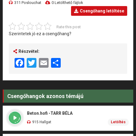
311 Poslouchat
0 Letölthető fájlok
Csengőhang letöltése
Rate this post
Szerintetek jó ez a csengőhang?
Részvétel:
Facebook
Twitter
Email
Share
Csengőhangok azonos témájú
Beton.hofi -TARR BÉLA
915 Hallgat
Letöltés