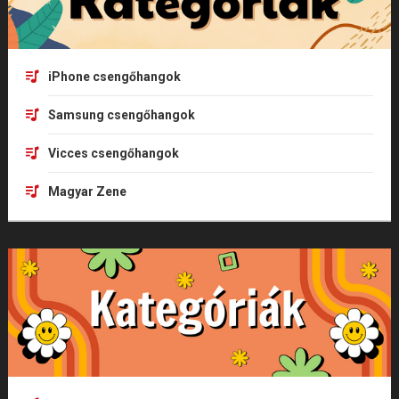
iPhone csengőhangok
Samsung csengőhangok
Vicces csengőhangok
Magyar Zene