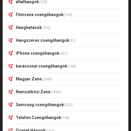
állathangok
(103)
Filmzene csengőhangok
(184)
Hanghatások
(225)
Hangszeres csengőhangok
(91)
iPhone csengőhangok
(401)
karácsonyi csengőhangok
(144)
Magyar Zene
(2349)
Nemzetközi Zene
(1835)
Samsung csengőhangok
(253)
Telefon Csengőhangok
(145)
Üzenet Hangok
(164)