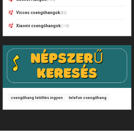
Vicces csengőhangok
(82)
Xiaomi csengőhangok
(118)
csengőhang letöltés ingyen
telefon csengőhang